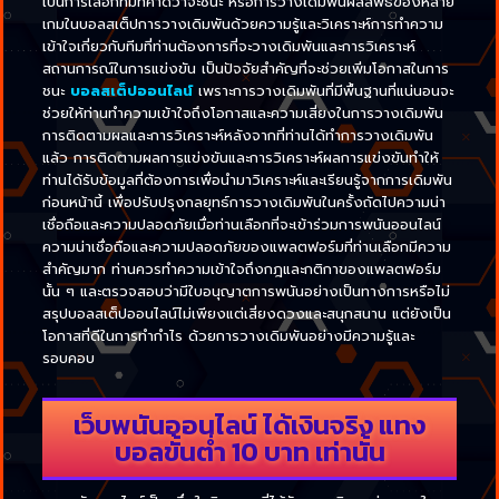
เป็นการเลือกทีมที่คาดว่าจะชนะ หรือการวางเดิมพันผลลัพธ์ของหลาย
เกมในบอลสเต็ปการวางเดิมพันด้วยความรู้และวิเคราะห์การทำความ
เข้าใจเกี่ยวกับทีมที่ท่านต้องการที่จะวางเดิมพันและการวิเคราะห์
สถานการณ์ในการแข่งขัน เป็นปัจจัยสำคัญที่จะช่วยเพิ่มโอกาสในการ
ชนะ
บอลสเต็ปออนไลน์
เพราะการวางเดิมพันที่มีพื้นฐานที่แน่นอนจะ
ช่วยให้ท่านทำความเข้าใจถึงโอกาสและความเสี่ยงในการวางเดิมพัน
การติดตามผลและการวิเคราะห์หลังจากที่ท่านได้ทำการวางเดิมพัน
แล้ว การติดตามผลการแข่งขันและการวิเคราะห์ผลการแข่งขันทำให้
ท่านได้รับข้อมูลที่ต้องการเพื่อนำมาวิเคราะห์และเรียนรู้จากการเดิมพัน
ก่อนหน้านี้ เพื่อปรับปรุงกลยุทธ์การวางเดิมพันในครั้งถัดไปความน่า
เชื่อถือและความปลอดภัยเมื่อท่านเลือกที่จะเข้าร่วมการพนันออนไลน์
ความน่าเชื่อถือและความปลอดภัยของแพลตฟอร์มที่ท่านเลือกมีความ
สำคัญมาก ท่านควรทำความเข้าใจถึงกฎและกติกาของแพลตฟอร์ม
นั้น ๆ และตรวจสอบว่ามีใบอนุญาตการพนันอย่างเป็นทางการหรือไม่
สรุปบอลสเต็ปออนไลน์ไม่เพียงแต่เสี่ยงดวงและสนุกสนาน แต่ยังเป็น
โอกาสที่ดีในการทำกำไร ด้วยการวางเดิมพันอย่างมีความรู้และ
รอบคอบ
เว็บพนันออนไลน์ ได้เงินจริง แทง
บอลขั้นต่ำ 10 บาท เท่านั้น