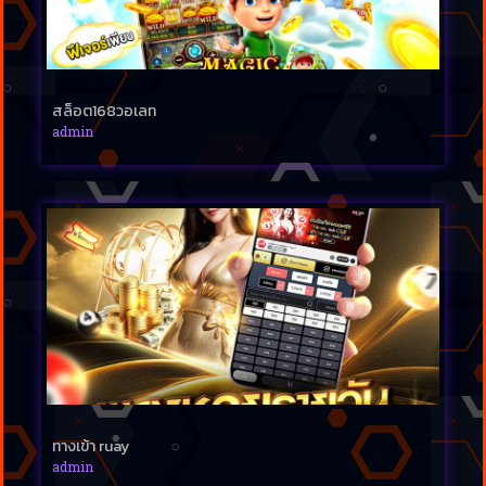
สล็อต168วอเลท
admin
ทางเข้า ruay
admin