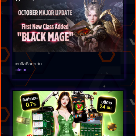
เกมมือถือน่าเล่น
admin