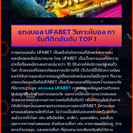
แทงบอล UFABET วิเคาะห์บอล กา
รันตีติดอันดับ TOP 1
การแทงบอลใน UFABET เป็นหนึ่งในกิจกรรมที่นักพนันหลายคน
หลงใหลและติดใจมากมาย โดย UFABET เป็นเว็บแทงบอลที่มีความ
น่าเชื่อถือและมีประสบการณ์มากว่า 10 ปีในการให้บริการแก่ผู้เล่นทั่ว
โลก ด้วยระบบที่ปลอดภัยและการบริการที่ดี เว็บไซต์นี้ได้รับความนิยม
และได้รับการยอมรับจากคอมมูนิตี้ของนักพนันออนไลน์ในทุกๆ ที่ความ
ปลอดภัยและเชื่อถือUFABET เป็นเว็บแทงบอลที่มีระบบความปลอดภัย
ที่มีมาตรฐานสูง
แทงบอล UFABET
การเงินและข้อมูลส่วนตัวของ
ผู้เล่นถูกเก็บรักษาอย่างปลอดภัย นอกจากนี้ยังมีการตรวจสอบและ
รับรองจากหน่วยงานทางการพนันที่เชื่อถือได้ เพื่อให้คุณมั่นใจในการ
ใช้บริการแทงบอลหลายประเภทของการแทงUFABET มีการเสนอ
แทงบอลในหลายลีกทั่วโลก ไม่ว่าจะเป็นลีกในประเทศไทยหรือลีกที่น่า
สนใจจากทั่วโลก เช่น พรีเมียร์ลีก, ลาลีกา, บุนเดสลีกา, และอื่นๆ
นอกจากการแทงผลบอล ยังมีตลาดอื่นๆ เช่น การทายผลมีประตู, การ
แทงจำนวนมุม, และตลาดอื่นๆ ที่คุณสามารถเลือกเดิมพันได้ตาม