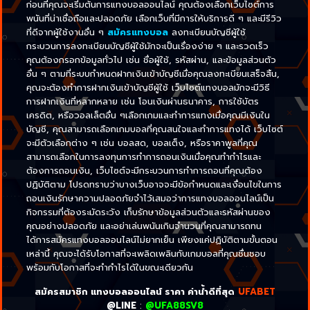
ก่อนที่คุณจะเริ่มต้นการแทงบอลออนไลน์ คุณต้องเลือกเว็บไซต์การ
พนันที่น่าเชื่อถือและปลอดภัย เลือกเว็บที่มีการให้บริการดี ๆ และมีรีวิว
ที่ดีจากผู้ใช้งานอื่น ๆ
สมัครแทงบอล
ลงทะเบียนบัญชีผู้ใช้
กระบวนการลงทะเบียนบัญชีผู้ใช้มักจะเป็นเรื่องง่าย ๆ และรวดเร็ว
คุณต้องกรอกข้อมูลทั่วไป เช่น ชื่อผู้ใช้, รหัสผ่าน, และข้อมูลส่วนตัว
อื่น ๆ ตามที่ระบบกำหนดฝากเงินเข้าบัญชีเมื่อคุณลงทะเบียนเสร็จสิ้น,
คุณจะต้องทำการฝากเงินเข้าบัญชีผู้ใช้ เว็บไซต์แทงบอลมักจะมีวิธี
การฝากเงินที่หลากหลาย เช่น โอนเงินผ่านธนาคาร, การใช้บัตร
เครดิต, หรือวอลเล็ตอื่น ๆเลือกเกมและทำการแทงเมื่อคุณมีเงินใน
บัญชี, คุณสามารถเลือกเกมบอลที่คุณสนใจและทำการแทงได้ เว็บไซต์
จะมีตัวเลือกต่าง ๆ เช่น บอลสด, บอลเต็ง, หรือราคาพูลที่คุณ
สามารถเลือกในการลงทุนการทำการถอนเงินเมื่อคุณทำกำไรและ
ต้องการถอนเงิน, เว็บไซต์จะมีกระบวนการทำการถอนที่คุณต้อง
ปฏิบัติตาม โปรดทราบว่าบางเว็บอาจจะมีข้อกำหนดและเงื่อนไขในการ
ถอนเงินรักษาความปลอดภัยจำไว้เสมอว่าการแทงบอลออนไลน์เป็น
กิจกรรมที่ต้องระมัดระวัง เก็บรักษาข้อมูลส่วนตัวและรหัสผ่านของ
คุณอย่างปลอดภัย และอย่าเล่นพนันเกินจำนวนที่คุณสามารถทน
ได้การสมัครแทงบอลออนไลน์ไม่ยากเย็น เพียงแค่ปฏิบัติตามขั้นตอน
เหล่านี้ คุณจะได้รับโอกาสที่จะเพลิดเพลินกับเกมบอลที่คุณชื่นชอบ
พร้อมกับโอกาสที่จะทำกำไรได้ในขณะเดียวกัน
สมัครสมาชิก แทงบอลออนไลน์ ราคา ค่าน้ำดีที่สุด
UFABET
@LINE
:
@UFA88SV8