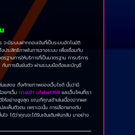
้น
ร จะมีระบบฝากถอนเงินที่เป็นระบบอัตโนมัติ
ึงประสิทธิภาพในการวางระบบ เพื่อเชื่อมกับ
ตรฐานการให้บริการที่เป็นมาตรฐาน การบริการ
ือ กับการยืนยันตัว ผ่านระบบมือถือและบัญชี
เล่นแสดง ถึงศักยภาพของเว็บไซต์ นั้นว่ามี
นร้อยๆเว็บ
ทางเข้า ufabet168
และเว็บไหนที่เรา
ให้อย่างสูงสุด ขณะที่คุณเข้าเล่นเนื่องจากผล
ละเห็นตัวตน เพราะฉะนั้น การเลือกแทงกับ
นใจ ได้ว่าคุณจะได้รับเงินเดิมพันกลับ มาอย่าง