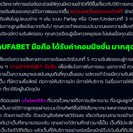
คราะห์การแข่งขันจะช่วยให้คุณมีความเข้าใจที่ดีขึ้นเกี่ยวกับวิธีการแทง
ห้การเดิมพันของคุณมีโอกาสชนะมากขึ้น
แทงบอลเว็บตรงเครดิตฟรี
นักเส
่จะเดิมพันในรูปแบบต่าง ๆ เช่น ระบบ Parlay หรือ Over/Underบทที่ 3 กา
กันการสูญเสียเงินมากเกินไป คุณควรกำหนดงบประมาณและความเสี่ยงที่ค
้องมีความรับผิดชอบ คุณควรเรียนรู้เมื่อควรหยุดและไม่เล่นเมื่อคุณมี
าUFABET มือถือ
ได้รับค่าคอมมิชชั่น มากสุ
สี่ยงต่อความเสียหายทางการเงินและจิตใจบทที่ 5 ความรับผิดชอบสู่การย
่อย ๆ
ทางเข้าUFABET มือถือ
เพื่อเพิ่มโอกาสในการชนะ นอกจากนี้ ควรร
ตการเป็นความสนุกและสนับสนุนทีมที่คุณชื่นชอบ แต่ควรทำโดยมีความรับผ
ว็บ ที่มีความซื่อสัตย์ ต่อการให้บริการมัก มีการให้บริการ ในเรื่องการใ
เราใช้อยู่ในปัจจุบัน
การโต้ตอบแชท
ufabet88s
ที่รวดเร็วหมายถึงการบริหารงาน ที่จะดูแลลูกค
ว็บอาจใช้การพูดคุยผ่านระบบโทรศัพท์ซึ่งมีให้เลือกมากมายหลากหลายแ
้วยการเข้าถึง ด้วยบัญชีรหัสพาสเวิร์ดเลข เดียวกันคุณสามารถเข้าเล่น
งต้นว่าเว็บที่สามารถรองรับ ทุกอย่างได้ตามที่กล่าวมานี้เป็น เว็บที่มีป
ไซต์ได้ทีเดียว แล้วเว็บที่ให้บริการอย่างต่อเนื่องมักมีโปรโมชั่นที่ดีป