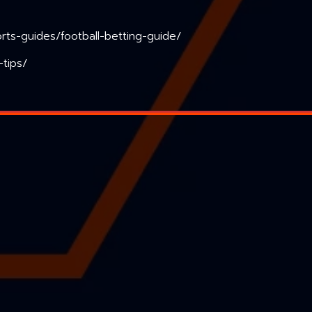
rts-guides/football-betting-guide/
tips/