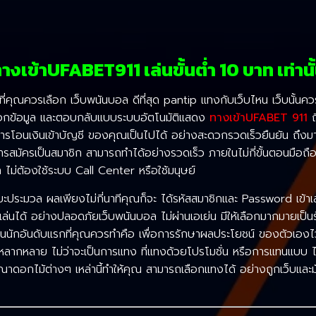
างเข้าUFABET911
เล่นขั้นต่ำ 10 บาท เท่านั
ที่คุณควรเลือก เว็บพนันบอล ดีที่สุด pantip แทงกับเว็บไหน เว็บนั้นคว
รอกข้อมูล และตอบกลับแบบระบบอัตโนมัติแสดง
ทางเข้าUFABET 911
ถ
อนเงินเข้าบัญชี ของคุณเป็นไปได้ อย่างสะดวกรวดเร็วยืนยัน ถึงมา
นการสมัครเป็นสมาชิก สามารถทำได้อย่างรวดเร็ว ภายในไม่กี่ขั้นตอนมือถ
ม่ต้องใช้ระบบ Call Center หรือใช้มนุษย์
ริยะประมวล ผลเพียงไม่กี่นาทีคุณก็จะ ได้รหัสสมาชิกและ Password เข้า
ณเล่นได้ อย่างปลอดภัยเว็บพนันบอล ไม่ผ่านเอเย่น มีให้เลือกมากมายเป็
เป็นนักอันดับแรกที่คุณควรทำคือ เพื่อการรักษาผลประโยชน์ ของตัวเองไว้
ลากหลาย ไม่ว่าจะเป็นการแทง ที่แทงด้วยโปรโมชั่น หรือการแทนแบบ ไม่
ณาดอกไม้ต่างๆ เหล่านี้ทำให้คุณ สามารถเลือกแทงได้ อย่างถูกเว็บและมั่