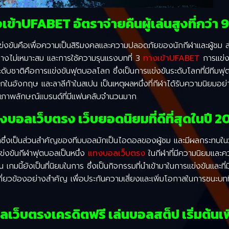
เข้าUFABET อัตราจ่ายคืนผู้เล่นสูงที่กว่า 
รแข่งขันคือเพื่อความเป็นสิริมงคลและความปลอดภัยของนักกีฬาและผู้ชม
างไม่เหมาะสม และการใช้ความรุนแรงบทที่ 3
ทางเข้าUFABET
การแข่งข
ระดับชาติคือการแข่งขันฟุตบอลโลก ซึ่งเป็นการแข่งขันระดับโลกที่มีทีม
ลีกในอังกฤษ และลาลีก้าในสเปน เป็นเหตุผลหนึ่งที่กีฬาได้รับความนิยม
ป็นภาพลักษณ์แบรนด์ที่มีแฟนคลับจำนวนมาก
งบอลเว็บตรง เว็บยอดนิยมที่ดีที่สุดในปี 2
าซึ่งเป็นส่วนสำคัญของทีมบอลมักเป็นไอดอลของผู้ชม และมีผลกระทบในวงก
่งขันกีฬาฟุตบอลเป็นหนึ่ง
แทงบอลเว็บตรง
ในกีฬาที่มีความนิยมและค
น เกมนี้ยังเป็นที่นิยมในการ ซึ่งเป็นกิจกรรมที่นำเข้ามาในการแข่งขันและท
ี่ยวข้องอย่างสำคัญ เพื่อประกันความเสี่ยงและเพิ่มโอกาสในการชนะบทที่ 
ว็บตรงเครดิตฟรี เล่นบอลสต็ป เริ่มต้นเพี