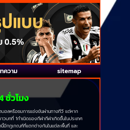
ทความ
sitemap
 ชั่วโมง
มฟุตบอลหรือชมการแข่งขันผ่านทางทีวี แต่หาก
วบทที่ 1กำเนิดของกีฬากีฬาเกิดขึ้นในประเทศ
มีกฎเกณฑ์ที่แตกต่างกันในแต่ละพื้นที่ และ