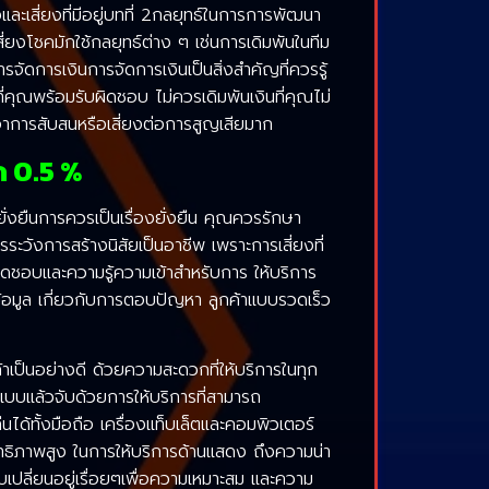
และเสี่ยงที่มีอยู่บทที่ 2กลยุทธ์ในการการพัฒนา
ี่ยงโชคมักใช้กลยุทธ์ต่าง ๆ เช่นการเดิมพันในทีม
รจัดการเงินการจัดการเงินเป็นสิ่งสำคัญที่ควรรู้
ุณพร้อมรับผิดชอบ ไม่ควรเดิมพันเงินที่คุณไม่
อาการสับสนหรือเสี่ยงต่อการสูญเสียมาก
ด 0.5 %
ั่งยืนการควรเป็นเรื่องยั่งยืน คุณควรรักษา
ะวังการสร้างนิสัยเป็นอาชีพ เพราะการเสี่ยงที่
ิดชอบและความรู้ความเข้าสำหรับการ ให้บริการ
ห้ข้อมูล เกี่ยวกับการตอบปัญหา ลูกค้าแบบรวดเร็ว
้าเป็นอย่างดี ด้วยความสะดวกที่ให้บริการในทุก
บบแล้วจับด้วยการให้บริการที่สามารถ
ได้ทั้งมือถือ เครื่องแท็บเล็ตและคอมพิวเตอร์
ระสิทธิภาพสูง ในการให้บริการด้านแสดง ถึงความน่า
รับเปลี่ยนอยู่เรื่อยๆเพื่อความเหมาะสม และความ