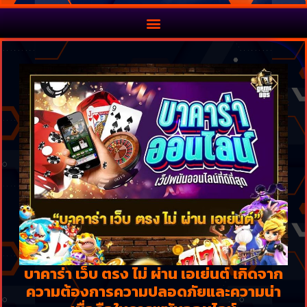
บาคาร่า เว็บ ตรง ไม่ ผ่าน เอเย่นต์ เกิดจาก
ความต้องการความปลอดภัยและความน่า