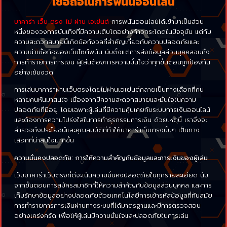
เชื่อถือในการพนันออนไลน์
บาคาร่า เว็บ ตรง ไม่ ผ่าน เอเย่นต์
การพนันออนไลน์ได้เข้ามาเป็นส่วน
หนึ่งของวงการบันเทิงที่มีความเติบโตอย่างก้าวกระโดดในปัจจุบัน แต่กับ
ความสะดวกสบายนี้เกิดข้อกังวลที่สำคัญเกี่ยวกับความปลอดภัยและ
ความน่าเชื่อถือของเว็บไซต์พนัน นับตั้งแต่การส่งข้อมูลส่วนบุคคลจนถึง
การทำรายการการเงิน ผู้เล่นต้องการความมั่นใจว่าทุกขั้นตอนถูกป้องกัน
อย่างเข้มงวด
การเล่นบาคาร่าผ่านเว็บตรงโดยไม่ผ่านเอเย่นต์กลายเป็นทางเลือกที่คน
หลายคนหันมาสนใจ เนื่องจากมีความสะดวกสบายและมั่นใจในความ
ปลอดภัยที่มีอยู่ โดยเฉพาะผู้เล่นที่มีความคุ้นเคยกับระบบการเงินออนไลน์
และต้องการความโปร่งใสในการทำธุรกรรมการเงิน ด้วยเหตุนี้ เราจึงจะ
สำรวจถึงประโยชน์และคุณสมบัติที่ทำให้บาคาร่าเว็บตรงนั้นๆ เป็นทาง
เลือกที่น่าสนใจมากขึ้น
ความมั่นคงปลอดภัย: การให้ความสำคัญกับข้อมูลและการเงินของผู้เล่น
เว็บบาคาร่าเว็บตรงที่ดีจะเน้นความมั่นคงปลอดภัยในทุกรายละเอียด นับ
จากขั้นตอนการสมัครสมาชิกที่ให้ความสำคัญกับข้อมูลส่วนบุคคล และการ
เก็บรักษาข้อมูลอย่างปลอดภัยด้วยเทคโนโลยีการเข้ารหัสข้อมูลที่ทันสมัย
การทำรายการการเงินผ่านทางระบบที่ได้มาตรฐานและมีการตรวจสอบ
อย่างเคร่งครัด เพื่อให้ผู้เล่นมีความมั่นใจและปลอดภัยในการเล่น