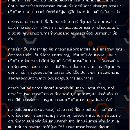
ที่เลือก การสร้างความน่าเชื่อถือมีได้จากการรักษาความปลอดภัยของ
ข้อมูลและการทำรายการการเงินของผู้เล่น. การให้ความสำคัญกับความน่า
เชื่อถือหมายความว่าเว็บไซต์ทำให้ผู้เล่นรู้สึกปลอดภัยและมั่นใจในการเล่น
การตรวจสอบความน่าเชื่อถือของเว็บบาคาร่าที่คุณสนใจโดยการอ่าน
รีวิว, ศึกษาประวัติการให้บริการ, และตรวจสอบการรักษาความปลอดภัย
จะช่วยให้คุณทราบว่ามีการทำงานอย่างเคร่งครัดเพื่อให้บริการที่น่าเชื่อ
ถือ
การเลือกเว็บบาคาร่าที่สูง คือ การตัดสินใจที่ฉลาดและมีประสิทธิภาพ. คุณ
ต้องการเข้าร่วมเว็บที่มีความเชี่ยวชาญ, มีอำนาจในด้านข้อมูล, และน่า
เชื่อถือ. หลักการเหล่านี้ทำให้คุณมั่นใจได้ในการเลือกบาคาร่าเว็บตรงที่จะ
ทำให้คุณพบประสบการณ์การเล่นที่มีความมั่นคง, น่าสนใจ, และมีคุณภาพ.
นอกจากนี้, การดูยังช่วยให้คุณเลือกเว็บที่เป็นไปตามหลักการและมีความ
สอดคล้องกับความคาดหวังของคุณในการเล่นบาคาร่า
การคำนึงเมื่อต้องการเลือกเว็บบาคาร่าที่เป็นตรง มีความสำคัญมากใน
การสร้างประสบการณ์การเล่นที่ปลอดภัย, มีคุณภาพ, และน่าเชื่อถือ. ขั้น
ตอนนี้เป็นการรักษามาตรฐานความน่าเชื่อถือในวงการพนันออนไลน์.
ความเชี่ยวชาญ (Expertise):
เว็บบาคาร่าที่มีความเชี่ยวชาญมักมีทีม
งานที่มีประสบการณ์และความรู้ทางทฤษฎีที่เชี่ยวชาญในด้านการพนัน. ทีม
งานที่มีความเข้าใจลึกซึ้งในเกมบาคาร่ามักจะมีทักษะในการให้คำปรึกษาและ
แนะนำที่มีคุณภาพสูง, ทำให้ผู้เล่นได้รับประสบการณ์การเล่นที่เต็มที่.