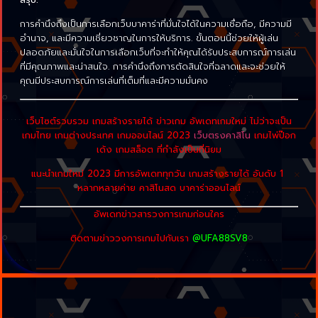
การคำนึงถึงเป็นการเลือกเว็บบาคาร่าที่มั่นใจได้ในความเชื่อถือ, มีความมี
อำนาจ, และมีความเชี่ยวชาญในการให้บริการ. ขั้นตอนนี้ช่วยให้ผู้เล่น
ปลอดภัยและมั่นใจในการเลือกเว็บที่จะทำให้คุณได้รับประสบการณ์การเล่น
ที่มีคุณภาพและน่าสนใจ. การคำนึงถึงการตัดสินใจที่ฉลาดและจะช่วยให้
คุณมีประสบการณ์การเล่นที่เต็มที่และมีความมั่นคง
เว็บไซต์รวบรวม เกมสร้างรายได้ ข่าวเกม อัพเดทเกมใหม่ ไม่ว่าจะเป็น
เกมไทย เกมต่างประเทศ เกมออนไลน์ 2023
เว็บตรงคาสิโน
เกมไพ่ป๊อก
เด้ง เกมสล็อต ที่กำลังเป็นที่นิยม
แนะนำเกมใหม่ 2023 มีการอัพเดททุกวัน เกมสร้างรายได้ อันดับ 1
หลากหลายค่าย คาสิโนสด บาคาร่าออนไลน์
อัพเดทข่าวสารวงการเกมก่อนใคร
ติดตามข่าววงการเกมไปกับเรา
@UFA88SV8