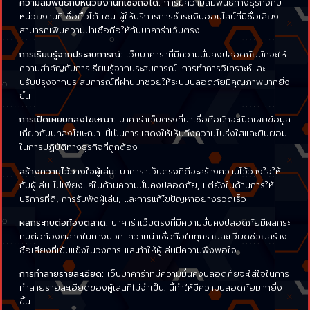
ความสัมพันธ์กับหน่วยงานที่เชื่อถือได้:
การมีความสัมพันธ์ทางธุรกิจกับ
หน่วยงานที่เชื่อถือได้ เช่น ผู้ให้บริการการชำระเงินออนไลน์ที่มีชื่อเสียง
สามารถเพิ่มความน่าเชื่อถือให้กับบาคาร่าเว็บตรง
การเรียนรู้จากประสบการณ์:
เว็บบาคาร่าที่มีความมั่นคงปลอดภัยมักจะให้
ความสำคัญกับการเรียนรู้จากประสบการณ์. การทำการวิเคราะห์และ
ปรับปรุงจากประสบการณ์ที่ผ่านมาช่วยให้ระบบปลอดภัยมีคุณภาพมากยิ่ง
ขึ้น
การเปิดเผยบทลงโฆษณา:
บาคาร่าเว็บตรงที่น่าเชื่อถือมักจะเปิดเผยข้อมูล
เกี่ยวกับบทลงโฆษณา. นี้เป็นการแสดงให้เห็นถึงความโปร่งใสและยินยอม
ในการปฏิบัติทางธุรกิจที่ถูกต้อง
สร้างความไว้วางใจผู้เล่น:
บาคาร่าเว็บตรงที่ดีจะสร้างความไว้วางใจให้
กับผู้เล่น ไม่เพียงแค่ในด้านความมั่นคงปลอดภัย, แต่ยังในด้านการให้
บริการที่ดี, การรับฟังผู้เล่น, และการแก้ไขปัญหาอย่างรวดเร็ว
ผลกระทบต่อท้องตลาด:
บาคาร่าเว็บตรงที่มีความมั่นคงปลอดภัยมีผลกระ
ทบต่อท้องตลาดในทางบวก. ความน่าเชื่อถือในทุกรายละเอียดช่วยสร้าง
ชื่อเสียงที่เข้มแข็งในวงการ และทำให้ผู้เล่นมีความพึงพอใจ
การทำลายรายละเอียด:
เว็บบาคาร่าที่มีความมั่นคงปลอดภัยจะใส่ใจในการ
ทำลายรายละเอียดของผู้เล่นที่ไม่จำเป็น. นี้ทำให้มีความปลอดภัยมากยิ่ง
ขึ้น