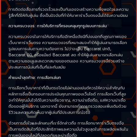
การติดต่อสื่อสารที่รวดเร็วและเป็นกันเองจะสร้างความพึงพอใจและความ
รู้สึกที่ดีให้กับผู้เล่น ซึ่งเป็นปัจจัยที่ทำให้บาคาร่าเว็บตรงนั้นได้รับความนิยม
ความครบวงจร: การให้บริการที่ครอบคลุมทุกรูปแบบการเล่น
ความครบวงจรในการให้บริการคืออีกหนึ่งดัชนีที่บ่งบอกถึงคุณภาพของ
เว็บบาคาร่าเว็บตรง ความครบวงจรที่เหมาะสมจะทำให้ผู้เล่นสามารถเลือก
รูปแบบการเล่นตามความต้องการ ไม่ว่าจะเป็น Baccarat ปกติ,
Baccarat มินิ, หรือแม้แต่ Baccarat สด ทำให้ผู้เล่นสามารถเลือกเล่น
ตามความชอบและสะดวกสบายของตนเอง ความครบวงจรนี้ช่วยสร้าง
ประสบการณ์เล่นที่เต็มที่และทันสมัย
คำแนะนำสุดท้าย: การเลือกเล่นท
การเลือกเว็บบาคาร่าที่เป็นตรงโดยไม่ผ่านเอเย่นต์ควรให้ความสำคัญกับ
หลักการซึ่งเป็นกรอบการประเมินคุณภาพของเว็บไซต์ การเลือกเว็บที่สูง
จะทำให้คุณมั่นใจได้ในความเชี่ยวชาญ, ความน่าเชื่อถือ, และความน่าเชื่อ
ถือของผู้ให้บริการ นอกจากนี้ ยังสามารถทำการตรวจสอบเพิ่มเติมด้วย
รีวิวและความคิดเห็นจากผู้เล่นที่มีประสบการณ์จริง
ด้วยการตั้งใจและลักษณะที่เราได้กล่าวถึง การเลือกบาคาร่าเว็บตรงจึง
เป็นการตัดสินใจที่มีประสิทธิภาพและความมั่นใจสูงสุดในการเพลิดเพลินใน
การพนันออนไลน์ที่ปลอดภัยและน่าเชื่อถือ