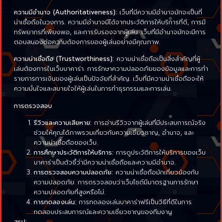
ความมีอำนาจ (Authoritativeness):
เว็บที่มีความมีอำนาจมักจะเป็นที่
น่าเชื่อถือในวงการ. ความมีอำนาจมีได้จากประวัติการให้บริการที่ดี, การมี
ทรัพยากรที่เพียงพอ, และการรับรองจากผู้เล่น. เว็บที่มีอำนาจมักจะมีการ
ตอบสนองต่อความต้องการของผู้เล่นอย่างมีคุณภาพ.
ความน่าเชื่อถือ (Trustworthiness):
ความน่าเชื่อถือเป็นสิ่งสำคัญที่ผู้
เล่นต้องการในเว็บบาคาร่า. การรักษาความปลอดภัยของข้อมูลและการทำ
รายการการเงินของผู้เล่นเป็นปัจจัยที่สำคัญ. เว็บที่มีความน่าเชื่อถือจะให้
ความมั่นใจและสบายใจให้ผู้เล่นในการทำธุรกรรมและการเล่น.
การตรวจสอบ
รีวิวและความเสียหาย:
การอ่านรีวิวจากผู้เล่นที่มีประสบการณ์จริง
ช่วยให้คุณได้ภาพรวมเกี่ยวกับความเชี่ยวชาญ, อำนาจ, และ
ความน่าเชื่อถือของเว็บ.
การศึกษาประวัติการให้บริการ:
การดูประวัติการให้บริการของเว็บ
บาคาร่าเป็นตัวชี้ว่ามีความน่าเชื่อถือและความมีอำนาจ.
การตรวจสอบความปลอดภัย:
ความน่าเชื่อถือมักเกี่ยวข้องกับ
ความปลอดภัย. การตรวจสอบว่าเว็บไซต์มีมาตรฐานการรักษา
ความปลอดภัยที่สูงหรือไม่.
การทดลองเล่น:
การทดลองเล่นบาคาร่าฟรีเป็นวิธีที่ดีในการ
ทดสอบประสบการณ์และความเชี่ยวชาญของทีมงาน
สรุป: