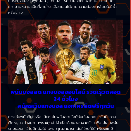
ปอร์ต, อเมริกันฟุตบอล , เทนนิส , รักบี้ และกีฬายอดนิยมอื่นๆ อีก
มากมายหลายชนิดที่สามารถเลือกเล่นได้ตามความต้องการโดยไม่มีซ้ำ
หรือจำเจ
พนันบอลสด แทงบอลออนไลน์
รวดเร็วตลอด
24 ชั่วโมง
สมัครเว็บแทงบอล แจกเครดิตฟรีทุกวัน
การเล่นพนันกีฬาหรือแม้แต่เล่นพนันออนไลน์กับเว็บของเรานั้นมีความ
ยืดหยุ่นอย่างมาก เพราะคุณไม่จำเป็นต้องออกจากบ้านเพื่อไปเล่นพนัน
ตามบ่อนคาสิโนอีกต่อไป เพราะคุณสามารถเล่นที่ไหนก็ได้ เพียงแค่มี