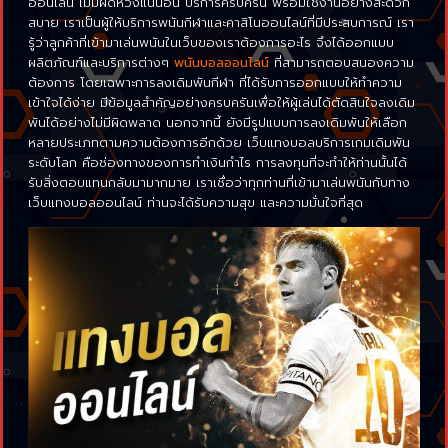
ออนไลน์ ไม่มีผิดหวังแน่นอน บริการครบครัน พร้อมใช้งานอย่างสะดวก
สบาย เราเป็นผู้ให้บริการพนันกีฬาและคาสิโนออนไลน์ที่มีประสบการณ์ เรา
รู้ว่าลูกค้าที่เข้ามาเล่นพนันในเว็บของเราต้องการอะไร จึงได้ออกแบบ
ผลิตภัณฑ์และบริการต่างๆ
พนันบอลออนไลน์
ที่สามารถตอบสนองความ
ต้องการ โดยเฉพาะการลงเดิมพันกีฬา ที่ได้รับการออกแบบให้ทำความ
เข้าใจได้ง่าย มีข้อมูลสำคัญอย่างครบครันเพื่อให้ผู้เล่นได้ตัดสินใจลงเดิม
พันได้อย่างไม่มีผิดพลาด นอกจากนี้ ยังมีรูปแบบการลงเดิมพันให้เลือก
หลายประเภทตามความต้องการอีกด้วย เว็บแทงบอลบริการเกมเดิมพัน
ระดับโลก คือช่องทางของการทำเงินกำไร การลงทุนที่จะทำให้ท่านนั้นได้
รับสิ่งตอบแทนกลับมามากมาย เราเชื่อว่าทุกท่านที่เข้ามาเล่นพนันกับทาง
เว็บแทงบอลออนไลน์ ท่านจะได้รับความสุข และความมั่นใจที่สุด