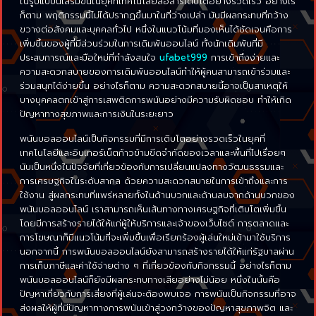
ในรูปแบบนี้เสริมขึ้นในยุคที่เทคโนโลยีสื่อสารเติบโตอย่างรวดเร็ว อย่างไร
ก็ตาม พฤติกรรมนี้ไม่ได้ปรากฏขึ้นมาในที่ว่างเปล่า มันมีผลกระทบที่กว้าง
ขวางต่อสังคมและบุคคลทั่วไป หนึ่งในแนวโน้มที่มองเห็นได้ชัดเจนคือการ
เพิ่มขึ้นของผู้ที่มีส่วนร่วมในการเดิมพันออนไลน์ ทั้งนักเดิมพันที่มี
ประสบการณ์และมือใหม่ที่กำลังสนใจ
ufabet999
การเข้าถึงง่ายและ
ความสะดวกสบายของการเดิมพันออนไลน์ทำให้ผู้คนสามารถเข้าร่วมและ
ร่วมสนุกได้ง่ายขึ้น อย่างไรก็ตาม ความสะดวกสบายนี้อาจเป็นสาเหตุให้
บางบุคคลตกเข้าสู่การเสพติดการพนันอย่างมีความรับผิดชอบ ทำให้เกิด
ปัญหาทางสุขภาพและการเงินในระยะยาว
พนันบอลออนไลน์เป็นกิจกรรมที่มีการเติบโตอย่างรวดเร็วในยุคที่
เทคโนโลยีและอินเทอร์เน็ตก้าวข้ามขีดจำกัดของเวลาและพื้นที่ไปเรื่อยๆ
นับเป็นหนึ่งในปัจจัยที่เกี่ยวข้องกับการเปลี่ยนแปลงทางวัฒนธรรมและ
การเศรษฐกิจในระดับสากล ด้วยความสะดวกสบายในการเข้าถึงและการ
ใช้งาน สู่ผลกระทบที่แพร่หลายทั้งในด้านบวกและด้านลบจากด้านบวกของ
พนันบอลออนไลน์ เราสามารถเห็นเส้นทางทางเศรษฐกิจที่เติบโตเพิ่มขึ้น
โดยมีการสร้างรายได้ให้แก่ผู้ให้บริการและเจ้าของเว็บไซต์ การตลาดและ
การโฆษณาก็มีแนวโน้มที่จะเพิ่มขึ้นเพื่อเรียกร้องผู้เล่นใหม่เข้ามาใช้บริการ
นอกจากนี้ การพนันบอลออนไลน์ยังสามารถสร้างรายได้ให้แก่รัฐบาลผ่าน
การเก็บภาษีและค่าใช้จ่ายต่าง ๆ ที่เกี่ยวข้องกับกิจกรรมนี้ อย่างไรก็ตาม
พนันบอลออนไลน์ก็ยังมีผลกระทบทางเสียอย่างไม่น้อย หนึ่งในนั้นคือ
ปัญหาเกี่ยวกับการเสี่ยงที่ผู้เล่นจะต้องพบเจอ การพนันเป็นกิจกรรมที่อาจ
ส่งผลให้ผู้ที่มีปัญหาทางการพนันเข้าสู่วงกว้างของปัญหาสุขภาพจิต และ