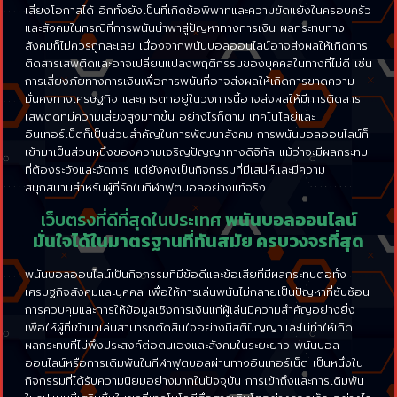
เสี่ยงโอกาสได้ อีกทั้งยังเป็นที่เกิดข้อพิพาทและความขัดแย้งในครอบครัว
และสังคมในกรณีที่การพนันนำพาสู่ปัญหาทางการเงิน ผลกระทบทาง
สังคมก็ไม่ควรถูกละเลย เนื่องจากพนันบอลออนไลน์อาจส่งผลให้เกิดการ
ติดสารเสพติดและอาจเปลี่ยนแปลงพฤติกรรมของบุคคลในทางที่ไม่ดี เช่น
การเสี่ยงภัยทางการเงินเพื่อการพนันที่อาจส่งผลให้เกิดการขาดความ
มั่นคงทางเศรษฐกิจ และการตกอยู่ในวงการนี้อาจส่งผลให้มีการติดสาร
เสพติดที่มีความเสี่ยงสูงมากขึ้น อย่างไรก็ตาม เทคโนโลยีและ
อินเทอร์เน็ตก็เป็นส่วนสำคัญในการพัฒนาสังคม การพนันบอลออนไลน์ก็
เข้ามาเป็นส่วนหนึ่งของความเจริญปัญญาทางดิจิทัล แม้ว่าจะมีผลกระทบ
ที่ต้องระวังและจัดการ แต่ยังคงเป็นกิจกรรมที่มีเสน่ห์และมีความ
สนุกสนานสำหรับผู้ที่รักในกีฬาฟุตบอลอย่างแท้จริง
เว็บตรงที่ดีที่สุดในประเทศ
พนันบอลออนไลน์
มั่นใจได้ในมาตรฐานที่ทันสมัย ครบวงจรที่สุด
พนันบอลออนไลน์เป็นกิจกรรมที่มีข้อดีและข้อเสียที่มีผลกระทบต่อทั้ง
เศรษฐกิจสังคมและบุคคล เพื่อให้การเล่นพนันไม่กลายเป็นปัญหาที่ซับซ้อน
การควบคุมและการให้ข้อมูลเชิงการเงินแก่ผู้เล่นมีความสำคัญอย่างยิ่ง
เพื่อให้ผู้ที่เข้ามาเล่นสามารถตัดสินใจอย่างมีสติปัญญาและไม่ทำให้เกิด
ผลกระทบที่ไม่พึงประสงค์ต่อตนเองและสังคมในระยะยาว พนันบอล
ออนไลน์หรือการเดิมพันในกีฬาฟุตบอลผ่านทางอินเทอร์เน็ต เป็นหนึ่งใน
กิจกรรมที่ได้รับความนิยมอย่างมากในปัจจุบัน การเข้าถึงและการเดิมพัน