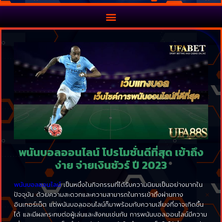
พนันบอลออนไลน์ โปรโมชั่นดีที่สุด เข้าถึง
ง่าย จ่ายเงินชัวร์ ปี 2023
พนันบอลออนไลน์
เป็นหนึ่งในกิจกรรมที่ได้รับความนิยมเป็นอย่างมากใน
ปัจจุบัน ด้วยความสะดวกและความสามารถในการเข้าถึงผ่านทาง
อินเทอร์เน็ต แต่พนันบอลออนไลน์ก็มาพร้อมกับความเสี่ยงที่อาจเกิดขึ้น
ได้ และมีผลกระทบต่อผู้เล่นและสังคมเช่นกัน การพนันบอลออนไลน์มีความ