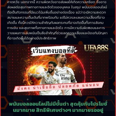
คาดหวัง นอกจากนี้ ความผิดหวังอาจส่งผลให้เกิดความเครียด ซึ่งอาจ
ส่งผลต่อสุขภาพทางกายและจิตใจของบุคคล ในสรุป พนันบอลออนไลน์
ถือเป็นกิจกรรมที่มีแนวโน้มเพิ่มขึ้นอย่างต่อเนื่อง แม้ว่าจะมีความสะดวก
สบายและความตื่นเต้นที่มากพร้อมกัน แต่ไม่ควรละเลยความเสี่ยงที่อาจ
เกิดขึ้น ทั้งนี้ควรให้ความสำคัญกับผลกระทบที่อาจเกิดขึ้นทั้งทางสังคม
การเงิน และสุขภาพทั้งทางกายและจิตใจ การมีความรับผิดชอบและการ
วางแผนการเล่นพนันเป็นสิ่งสำคัญที่ช่วยลดความเสี่ยงและป้องกันปัญหา
ที่อาจเกิดขึ้นได้อย่างมีประสิทธิภาพ
พนันบอลออนไลน์ไม่มีขั้นต่า สุดคุ้มกับโปรโมชั่
นมากมาย สิทธิพิเศษต่างๆ มากมายรออยู่