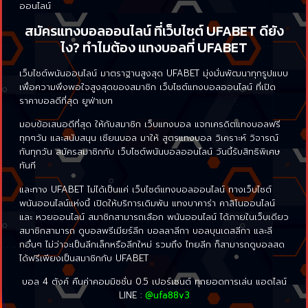
ออนไลน์
สมัครแทงบอลออนไลน์ ที่เว็บไซต์ UFABET ดียัง
ไง? ทำไมต้อง แทงบอลที่ UFABET
เว็บไชต์พนันออนไลน์ มาตราฐานสูงสุด UFABET มุ่งมั่นพัฒนาทุกรูปแบบ
เพื่อความพึงพอใจสูงสุดของสมาชิก เว็บไซต์แทงบอลออนไลน์ ที่เปิด
ราคาบอลดีที่สุด ยูฟ่าเบท
มอบข้อเสนอดีที่สุด ให้กับสมาชิก เว็บแทงบอล แจกเครดิตแทงบอลฟรี
ทุกๆวัน และสนับสนุน เซียนบอล มาให้ สูตรแทงบอล วิเคราะห์ วิจารณ์
กันทุกวัน สมัครสมาชิกกับ เว็บไซต์พนันบอลออนไลน์ วันนี้รับสิทธิพิเศษ
ทันที
และทาง UFABET ไม่ได้เป็นแค่ เว็บไซต์แทงบอลออนไลน์ ทางเว็บไซต์
พนันออนไลน์แห่งนี้ เปิดให้บริการเดิมพัน แทงบาคาร่า คาสิโนออนไลน์
และ หวยออนไลน์ สมาชิกสามารถเลือก พนันออนไลน์ ได้ภายในเว็บเดียว
สมาชิกสามารถ ดูบอลพรีเมียร์ลีก บอลลาลีกา บอลบุนเดสลีกา และลี
กอื่นๆ ไม่ว่าจะเป็นลีกเล็กหรือลีกใหม่ รวมถึง ไทยลีก ก็สามารถดูบอลสด
ได้ฟรีเพียงเป็นสมาชิกกับ UFABET
บอล 4 ตังค์ คืนค่าคอมมิชชั่น 0.5 เปอร์เซนต์ ทุกยอดการเล่น แอดไลน์
LINE :
@ufa88v3