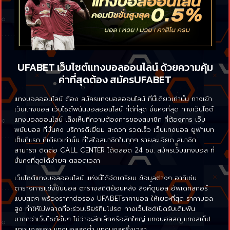
UFABET เว็บไซต์แทงบอลออนไลน์ ด้วยความคุ้ม
ค่าที่สุดต้อง สมัครUFABET
แทงบอลออนไลน์ ต้อง สมัครแทงบอลออนไลน์ ที่นี้เดียวเท่านั้น ทางเข้า
เว็บแทงบอล เว็บไซต์พนันบอลออนไลน์ ที่ดีที่สุด มั่นคงที่สุด ทางเว็บไซต์
แทงบอลออนไลน์ เล็งเห็นที่ความต้องการของสมาชิก ที่ต้องการ เว็บ
พนันบอล ที่มั่นคง บริการดีเยี่ยม สะดวก รวดเร็ว เว็บแทงบอล ยูฟ่าเบท
เป็นที่แรก ที่เดียวเท่านั้น ที่ใส่ใจสมาชิกในทุกๆ รายละเอียด สมาชิก
สามารถ ติดต่อ CALL CENTER ได้ตลอด 24 ชม. สมัครเว็บแทงบอล ที่
มั่นคงที่สุดได้ง่ายๆ ตลอดเวลา
เว็บไซต์แทงบอลออนไลน์ แห่งนี้ได้จัดเตรียม ข้อมูลต่างๆ อาทิเช่น
ตารางการแข่งขันบอล ตารางสถิติย้อนหลัง ลิงค์ดูบอล อัพเดทสกอร์
แบบสดๆ พร้องราคาต่อรอง UFABETราคาบอล ให้เยอะที่สุด ราคาบอล
สูง ทำให้ไม่พลาดที่จะร่วมเชียร์ทีมโปรด ทางเว็บไซต์เปิดรับเดิมพัน
มากกว่าเว็บไซต์อื่นๆ ไม่ว่าจะลีกเล็กหรือลีกใหญ่ แทงบอลสด แทงสเต็ป
แทงบอลรอง แทงบอลสูงต่ำ แทงบอลครึ่งเวลา