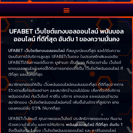
UFABET เว็บไซต์แทงบอลออนไลน์ พนันบอล
ออนไลน์ ที่ดีที่สุด อันดับ 1 ของความมั่นคง
UFABET เว็บไซต์แทงบอลออนไลน์
ที่สมบูรณ์แบบที่สุด และได้รับความ
นิยมในการใช้บริการสูงสุด UFABETเว็บตรง ในประเทศไทยและเอเซีย
UFABETได้รับการแต่ตั้งจาก ยูฟ่าเบท เป็นที่แรก ที่เดียวเท่านั้น เว็บไซต์
แทงบอลออนไลน์ แห่งนี้ได้รับการยกย่องให้เป็น เว็บไซต์พนันออนไลน์ ที่
ดีที่สุด และมั่นคงที่สุด
สมาชิกยกย่องให้เป็น เว็บพนันออนไลน์คนเล่นเยอะที่สุด ที่ดีที่สุดจากการ
รีวิวตามสื่อโซเชียลต่างๆ และสมาชิกจำนวนไม่น้อย เลือกที่จะใช้บริการ
พนันออนไลน์ กับเว็บไซต์ คาสิโน บริการ แทงบอล และแน่นอนจำนวน
สมาชิกของ เว็บไซต์พนันออนไลน์แห่งนี้ เพิ่มขึ้นในอัตราที่สูงมาก แทง
บอลคอมมิชั่น 0.5% ให้มากที่สุด
UFABETเว็บไหนดี คุณภาพของเว็บไซต์ ประสิทธิภาพของระบบ ทีมงาน
ด้วยความใส่ใจใน และการให้บริการ
พนันบอลออนไลน์ ที่ดีที่สุด อันดับ 1
จึงเป็นอันดับ 1 ของ เว็บไซต์พนันบอลออนไลน์ และ คาสิโนออนไลน์