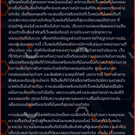
ผู้ที่หลงใหลในโลกของการพนันออนไลน์ แต่การเลือกเว็บพนันที่มั่นคงและ
น่าเชื่อถือเป็นสิ่งสำคัญที่จะรับประสบการณ์การเล่นที่ดีและปลอดภัยอย่าง
แท้จริง นั่นคือเหตุผลที่การเล่นสล็อตฟรีเครดิตที่เว็บพนันที่มั่นคงเป็นที่
ควรพิจารณาอย่างสำคัญเว็บพนันที่มั่นคงที่สุดจะมีคุณสมบัติต่างๆ ที่
ช่วยให้ผู้เล่นมั่นใจและเชื่อมั่นในการเล่น เรื่องความปลอดภัยและความเป็น
ส่วนตัวเป็นสิ่งสำคัญที่เว็บพนันต้องมี ควรมีระบบการรักษาความ
ปลอดภัยที่เข้มงวด เพื่อปกป้องข้อมูลส่วนตัวและการทำธุรกรรมการเงิน
ของผู้เล่นนอกจากนี้ เว็บพนันที่มั่นคงยังควรมีการรับรองจากหน่วยงานที่
เกี่ยวข้อง เช่น อัคคีภัยเงินฝากและความน่าเชื่อถือในการดำเนินงาน เว็บ
ที่ได้รับการรับรองแสดงถึงความน่าเชื่อถือและมีความปลอดภัยในการเล่น
สล็อตฟรีเครดิตสิ่งที่ทำให้สล็อตฟรีเครดิตที่มั่นคงเป็นที่น่าสนใจคือโอกาส
ในการเพิ่มโอกาสในการชนะโดยไม่ต้องลงทุนเงินจริง ผู้เล่นสามารถ
ทดลองเล่นเกมต่างๆ และสัมผัสความสนุกได้ฟรี นอกจากนี้ โอกาสในการ
ฝึกฝนและเรียนรู้เกมใหม่ๆ ก็เป็นสิ่งที่ทำให้สล็อตฟรีเครดิตมีความน่าสนใจ
มากยิ่งขึ้นในท้ายที่สุด การเล่นสล็อตฟรีเครดิตที่เว็บพนันที่มั่นคงเป็นอีก
หนึ่งทางเลือกที่ควรคำนึงถึง เพราะจะเสริมสร้างประสบการณ์การเล่นที่ดี
และปลอดภัย คุณจะได้รับความสนุกสนานและความตื่นเต้นจากการเล่น
สล็อตออนไลน์ฟรีเครดิตที่มั่นคงที่สุดอย่างแท้จริง
การเล่นสล็อตออนไลน์ฟรีเครดิตเป็นทางเลือกที่เต็มไปด้วยความสนุกและ
ความตื่นเต้นสำหรับผู้ที่หลงใหลในเกมพนันออนไลน์ ในโลกที่มีเว็บพนัน
มากมาย ความมั่นคงและเชื่อถือได้เป็นสิ่งสำคัญที่ผู้เล่นควรให้ความสำคัญ
เพื่อประสบการณ์การเล่นที่ดีและปลอดภัยอย่างแท้จริง ดังนั้น เรื่องของ