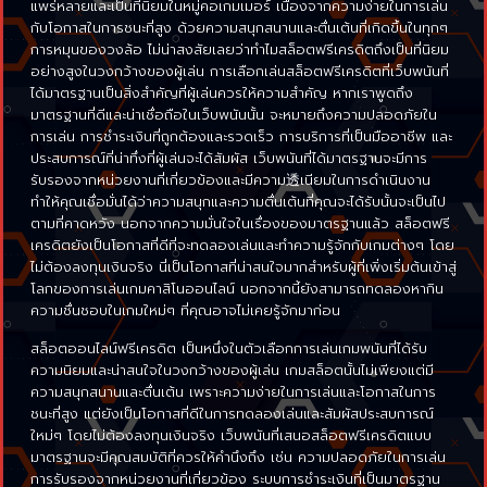
แพร่หลายและเป็นที่นิยมในหมู่คอเกมเมอร์ เนื่องจากความง่ายในการเล่น
กับโอกาสในการชนะที่สูง ด้วยความสนุกสนานและตื่นเต้นที่เกิดขึ้นในทุกๆ
การหมุนของวงล้อ ไม่น่าสงสัยเลยว่าทำไมสล็อตฟรีเครดิตถึงเป็นที่นิยม
อย่างสูงในวงกว้างของผู้เล่น การเลือกเล่นสล็อตฟรีเครดิตที่เว็บพนันที่
ได้มาตรฐานเป็นสิ่งสำคัญที่ผู้เล่นควรให้ความสำคัญ หากเราพูดถึง
มาตรฐานที่ดีและน่าเชื่อถือในเว็บพนันนั้น จะหมายถึงความปลอดภัยใน
การเล่น การชำระเงินที่ถูกต้องและรวดเร็ว การบริการที่เป็นมืออาชีพ และ
ประสบการณ์ที่น่าทึ่งที่ผู้เล่นจะได้สัมผัส เว็บพนันที่ได้มาตรฐานจะมีการ
รับรองจากหน่วยงานที่เกี่ยวข้องและมีความ透เนียมในการดำเนินงาน
ทำให้คุณเชื่อมั่นได้ว่าความสนุกและความตื่นเต้นที่คุณจะได้รับนั้นจะเป็นไป
ตามที่คาดหวัง นอกจากความมั่นใจในเรื่องของมาตรฐานแล้ว สล็อตฟรี
เครดิตยังเป็นโอกาสที่ดีที่จะทดลองเล่นและทำความรู้จักกับเกมต่างๆ โดย
ไม่ต้องลงทุนเงินจริง นี่เป็นโอกาสที่น่าสนใจมากสำหรับผู้ที่เพิ่งเริ่มต้นเข้าสู่
โลกของการเล่นเกมคาสิโนออนไลน์ นอกจากนี้ยังสามารถทดลองหากิน
ความชื่นชอบในเกมใหม่ๆ ที่คุณอาจไม่เคยรู้จักมาก่อน
สล็อตออนไลน์ฟรีเครดิต เป็นหนึ่งในตัวเลือกการเล่นเกมพนันที่ได้รับ
ความนิยมและน่าสนใจในวงกว้างของผู้เล่น เกมสล็อตนั้นไม่เพียงแต่มี
ความสนุกสนานและตื่นเต้น เพราะความง่ายในการเล่นและโอกาสในการ
ชนะที่สูง แต่ยังเป็นโอกาสที่ดีในการทดลองเล่นและสัมผัสประสบการณ์
ใหม่ๆ โดยไม่ต้องลงทุนเงินจริง เว็บพนันที่เสนอสล็อตฟรีเครดิตแบบ
มาตรฐานจะมีคุณสมบัติที่ควรให้คำนึงถึง เช่น ความปลอดภัยในการเล่น
การรับรองจากหน่วยงานที่เกี่ยวข้อง ระบบการชำระเงินที่เป็นมาตรฐาน