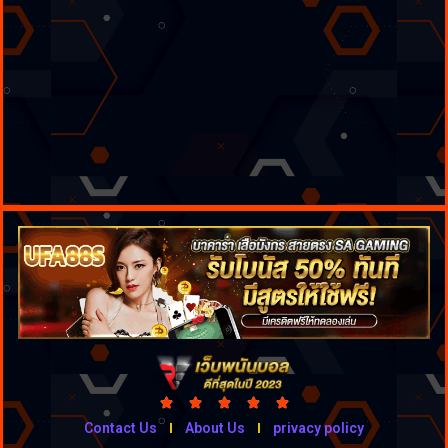





Contact Us
About Us
privacy policy