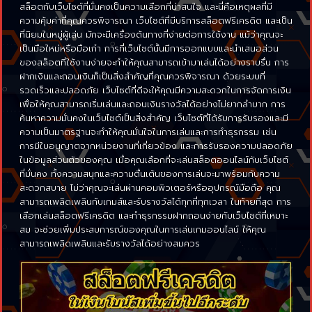
สล็อตกับเว็บไซต์ที่มั่นคงเป็นความเลือกที่น่าสนใจ และนี่คือเหตุผลที่มี
ความคุ้มค่าที่คุณควรพิจารณา เว็บไซต์ที่มีบริการสล็อตฟรีเครดิต และเป็น
ที่นิยมในหมู่ผู้เล่น มักจะมีเครื่องต้นทางที่ง่ายต่อการใช้งาน แม้ว่าคุณจะ
เป็นมือใหม่หรือมือเก๋า การที่เว็บไซต์นั้นมีการออกแบบและนำเสนอส่วน
ของสล็อตที่ใช้งานง่ายจะทำให้คุณสามารถเข้ามาเล่นได้อย่างราบรื่น การ
ฝากเงินและถอนเงินก็เป็นสิ่งสำคัญที่คุณควรพิจารณา ด้วยระบบที่
รวดเร็วและปลอดภัย เว็บไซต์ที่ดีจะให้คุณมีความสะดวกในการจัดการเงิน
เพื่อให้คุณสามารถเริ่มเล่นและถอนเงินรางวัลได้อย่างไม่ยากลำบาก การ
ค้นหาความมั่นคงในเว็บไซต์เป็นสิ่งสำคัญ เว็บไซต์ที่ได้รับการรับรองและมี
ความเป็นมาตรฐานจะทำให้คุณมั่นใจในการเล่นและการทำธุรกรรม เช่น
การมีใบอนุญาตจากหน่วยงานที่เกี่ยวข้อง และการรับรองความปลอดภัย
ในข้อมูลส่วนตัวของคุณ เมื่อคุณเลือกที่จะเล่นสล็อตออนไลน์กับเว็บไซต์
ที่มั่นคง ทั้งความสนุกและความตื่นเต้นของการเล่นจะมาพร้อมกับความ
สะดวกสบาย ไม่ว่าคุณจะเล่นผ่านคอมพิวเตอร์หรืออุปกรณ์มือถือ คุณ
สามารถเพลิดเพลินกับเกมส์และรับรางวัลได้ทุกที่ทุกเวลา ในท้ายที่สุด การ
เลือกเล่นสล็อตฟรีเครดิต และทำธุรกรรมฝากถอนง่ายกับเว็บไซต์ที่เหมาะ
สม จะช่วยเพิ่มประสบการณ์ของคุณในการเล่นเกมออนไลน์ ให้คุณ
สามารถเพลิดเพลินและรับรางวัลได้อย่างสมควร