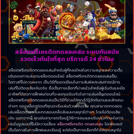
สล็อตฟรีเครดิตทดลองเล่น ระบบทันสมัย
รวดเร็วทันใจที่สุด บริการดี 24 ชั่วโมง
สล็อตฟรีเครดิตทดลองเล่นสำหรับผู้ที่หลงใหลในความสนุกและความตื่น
เต้นของการเล่นเกมสล็อตออนไลน์ สล็อตฟรีเครดิตทดลองเล่นเป็น
โอกาสที่ไม่ควรพลาด เป็นวิธีที่ยอดเยี่ยมในการสัมผัสประสบการณ์การ
เล่นที่ไม่ต้องเสียเงินจริง ซึ่งเป็นทางเลือกที่น่าสนใจสำหรับผู้เริ่มต้นและมือ
อาชีพที่ต้องการฝึกฝนก่อนที่จะลงทุนเงินจริงในการเล่นสล็อตออนไลน์
สล็อตฟรีเครดิตทดลองเล่นเป็นวิธีที่ช่วยให้คุณได้รู้จักกับเกมและลักษณะ
ต่างๆ ของสล็อตก่อนที่คุณจะเริ่มเล่นด้วยเงินจริง คุณสามารถทดลอง
เล่นสล็อตต่างๆ และทดสอบเคล็ดลับและกลยุทธ์ต่างๆ โดยไม่ต้องเสีย
เงิน นอกจากนี้ คุณยังสามารถเรียนรู้วิธีการชนะและปรับปรุงทักษะในการ
เล่นในรูปแบบที่ไม่มีความเสี่ยง
สล็อตฟรีเครดิต ทดลองเล่น
ไม่เพียงแต่
เป็นโอกาสในการฝึกฝนและเรียนรู้ แต่ยังเป็นทางเลือกที่ทำให้คุณสนุกไป