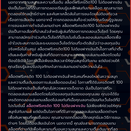
นอกจากความสนุกและความตื่นเต้น สล็อตฟรีเครดิต100 ไม่ต้องฝากเงิน
ยังเป็นโอกาสที่ดีในการทดลองเรียนรู้และฝึกฝนกับเกมสล็อต คุณสามารถ
ทดลองใช้กลยุทธ์ต่างๆ และค้นหาเคล็ดลับในการชนะโดยไม่ต้องกังวล
เรื่องการเสียเงิน นอกจากนี้ การทดลองเล่นก็จะช่วยให้คุณเรียนรู้รูปแบบ
การชนะและการทำเงินในเกมต่างๆ สล็อตฟรีเครดิต100 ไม่ต้องฝากเงิน
ยังเป็นทางเลือกที่น่าสนใจสำหรับผู้เล่นที่ต้องการทดสอบเว็บไซต์ โดยคุณ
สามารถสมัครเข้าร่วมกับเว็บไซต์ที่มีโปรโมชั่นนี้และลองเล่นเกมสล็อตเพื่อ
เข้าใจประสบการณ์และระบบของเว็บไซต์ก่อนที่จะตัดสินใจว่าจะลงทุนเงิน
จริงหรือไม่ในสรุป สล็อตฟรีเครดิต100 ไม่ต้องฝากเงินเป็นโอกาสที่น่าตื่น
เต้นและคุ้มค่าสำหรับผู้เล่นที่ต้องการสนุกและทดลองเล่นเกมสล็อตโดยไม่
ต้องใช้เงิน โอกาสนี้ไม่เพียงเสียเวลาให้คุณสนุกไปกับเกม แต่ยังช่วยให้
คุณเรียนรู้และปรับปรุงทักษะในการเล่นเกมอย่างมีความมั่นใจ
สล็อตฟรีเครดิต 100 ไม่ต้องฝากเงินสำหรับคนที่หลงใหลในความสนุก
และความตื่นเต้นของการเล่นสล็อตออนไลน์ โอกาสที่ได้รับเครดิตฟรี 100
ไม่ต้องฝากเงินเป็นสิ่งที่คุณไม่ควรพลาดเด็ดขาด นั่นเป็นโอกาสที่จะ
ทดลองเล่นเกมสล็อตโดยไม่ต้องลงทุนเงินสดของคุณเลย คุณจะได้รับ
เครดิตทดลองเล่นเกมสล็อตไปเลยทันทีเมื่อคุณลงทะเบียนกับเว็บไซต์ที่มี
โปรโมชั่นนี้
สล็อตฟรีเครดิต 100 ไม่ต้องฝากเงิน
ไม่เพียงแค่ช่วยให้คุณ
สนุกไปกับเกมส์ แต่ยังเป็นโอกาสที่ดีในการทดลองเล่นเกมสล็อตต่างๆ
เพื่อค้นหาเกมที่คุณชื่นชอบ คุณสามารถทดลองใช้กลยุทธ์และวิธีการชนะ
ต่างๆ โดยไม่ต้องเสียเงินใดๆ นอกจากนี้ คุณยังสามารถทดสอบเกม
สล็อตที่ต่างกันเพื่อค้นหาเกมที่มอบความสนุกและความตื่นเต้นมากที่สุด