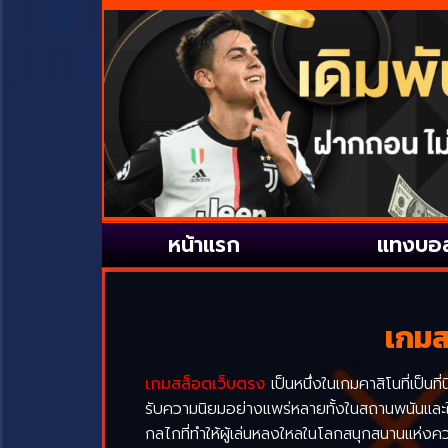
หน้าแรก
แทงบอล
เกมส
เกมสล็อตเว็บตรง
เป็นหนึ่งในเกมคาสิโนที่เป็
รับความนิยมอย่างแพร่หลายทั้งในสถานพนันและใ
กลไกที่ทำให้ผู้เล่นหลงใหลในโลกสนุกสนานแห่งควา