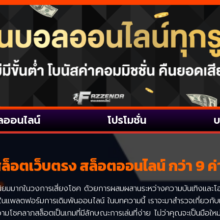
ออนไลน์
โปรโมชั่น
บ
ล็อตเว็บตรง สล็อตออนไลน์ กว่า 9 ค่
นที่นิยมมากในวงการเสี่ยงโชค ด้วยการผสมผสานระหว่างความบันเทิงและโ
นแพลตฟอร์มการเดิมพันออนไลน์ ในบทความนี้ เราจะมาสำรวจเกี่ยวกับเ
มโชคลาภสล็อตเป็นเกมที่มีลักษณะการเล่นที่ง่าย ไม่ว่าคุณจะเป็นมือใหม่ห