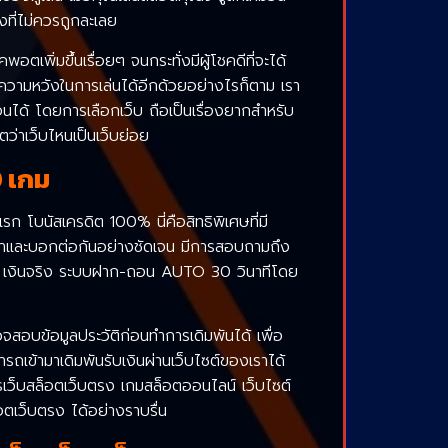
งที่ไม่ควรถูกละเลย
เพิ่มขึ้นเรื่อยๆ จนกระทั่งมีผู้โชคดีที่จะได้
ละความหวังในการเล่นได้อีกด้วยอย่างไรก็ตาม เรา
ได้ โดยการเลือกเว็บ ถือเป็นเรื่องยากสำหรับ
กตว่าเว็บไหนเป็นเว็บย่อย
 เกม
แรก โบนัสเครดิต 100% นี่คือสิทธิพิเศษที่มี
ะนำและบอกต่อกันอย่างชัดเจน มีการสอบถามถึง
ตรง เงินจริง ระบบฝาก-ถอน AUTO 30 วินาทีโดย
อบข้อมูลประวัติก่อนทำการเดิมพันได้ เพื่อ
เข้ามาเดิมพันรับเงินผ่านเว็บไซต์ของเราได้
ครเว็บสล็อตเว็บตรง เกมสล็อตออนไลน์ เว็บไซต์
ตเว็บตรง ได้อย่างราบรื่น