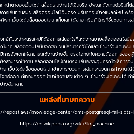
้าตาของเว็บไซต์ สล็อตเล่นง่ายได้เงินจริง อัพเดทตัวเกมตัวธีมที่ต้องให
ารเล่นที่ทันสมัย สล็อตออนไลน์เว็บตรง มีธีมที่ค่อนข้างแปลกใหม่ พร้อมท
ทรศัพท์ เว็บไซต์สล็อตออนไลน์ แท็บเลทได้ง่าย หรือถ้าใครที่ชื่นชอบกา
ย์กับเหล่าคนรุ่นใหม่ที่ต้องการเล่นอะไรที่สะดวกสบายสล็อตออนไลน์ยอ
ณ์มาก สล็อตออนไลน์ยอดฮิต วันนี้สามารถใช้ได้แล้วเข้ามาร่วมเดิมพันและร
ด้มีการอัพเดทให้สามารถใช้งานง่ายขึ้น ตรงโจทย์กับความต้องการของผู้เล่นม
นี้ยังสามารถใช้งาน สล็อตออนไลน์เว็บตรง เล่นเพราะอุปกรณ์อิเล็กทรอน
้ได้ง่าย เว็บไซต์สล็อตออนไลน์ เข้าใจกระบวนการเล่นกระบวนการทำงานได้
โจทย์ออก ตีเทคนิคออกนำมาใช้งานส่วนต่าง ๆ เข้ามาร่วมเดิมพันได้ ทำใ
ย่างล้นหลาม
แหล่งที่มาบทความ
://repost.aws/knowledge-center/dms-postgresql-fail-slots-
https://en.wikipedia.org/wiki/Slot_machine