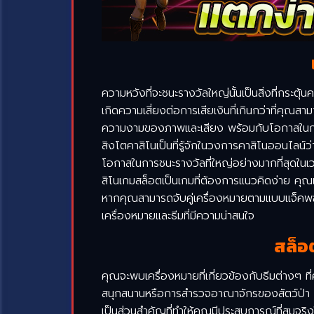
ความหวังที่จะชนะรางวัลใหญ่นั้นเป็นสิ่งที่กระต
เกิดความเสี่ยงต่อการเสียเงินที่เกินกว่าที่คุณสา
ความงามของภาพและเสียง พร้อมกับโอกาสในการช
สิงโตคาสิโนเป็นที่รู้จักในวงการคาสิโนออนไลน์ว
โอกาสในการชนะรางวัลที่ใหญ่อย่างมากที่สุดในเ
สิโนเกมสล็อตเป็นเกมที่ต้องการแนวคิดง่าย คุณ
หากคุณสามารถจับคู่เครื่องหมายตามแบบแจ็คพอตที
เครื่องหมายและธีมที่มีความน่าสนใจ
สล็อต
คุณจะพบเครื่องหมายที่เกี่ยวข้องกับธีมต่างๆ 
สนุกสนานหรือการสำรวจอาณาจักรของสัตว์ป่า ทั้งน
เป็นส่วนสำคัญที่ทำให้คุณมีประสบการณ์ที่สมจริง