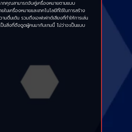
ยใดหากคุณสามารถจับคู่เครื่องหมายตามแบบ
ยในเครื่องหมายและเทคโนโลยีที่ใช้ในการสร้าง
ความตื่นเต้น รวมถึงเอฟเฟกต์เสียงที่ทำให้การเล่น
่งที่ดึงดูดผู้คนมากับเกมนี้ ไม่ว่าจะเป็นแบบ