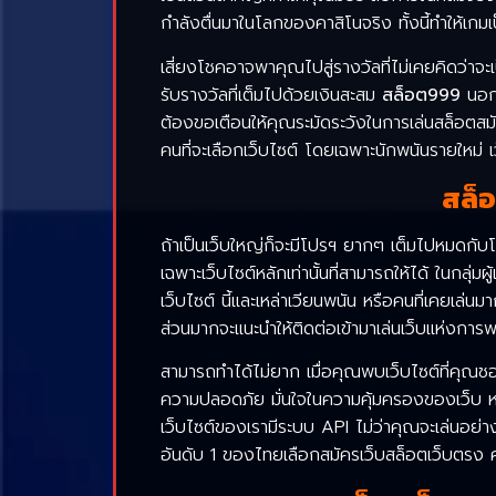
กำลังตื่นมาในโลกของคาสิโนจริง ทั้งนี้ทำให้เกม
เสี่ยงโชคอาจพาคุณไปสู่รางวัลที่ไม่เคยคิดว่าจะเ
รับรางวัลที่เต็มไปด้วยเงินสะสม
สล็อต999
นอกจ
ต้องขอเตือนให้คุณระมัดระวังในการเล่นสล็อตสม
คนที่จะเลือกเว็บไซต์ โดยเฉพาะนักพนันรายใหม่ เว็
สล็
ถ้าเป็นเว็บใหญ่ก็จะมีโปรฯ ยากๆ เต็มไปหมดกับโปร
เฉพาะเว็บไซต์หลักเท่านั้นที่สามารถให้ได้ ในกลุ่มผู
เว็บไซต์ นี้และเหล่าเวียนพนัน หรือคนที่เคย
ส่วนมากจะแนะนำให้ติดต่อเข้ามาเล่นเว็บแห่งก
สามารถทำได้ไม่ยาก เมื่อคุณพบเว็บไซต์ที่คุณ
ความปลอดภัย มั่นใจในความคุ้มครองของเว็บ หา
เว็บไซต์ของเรามีระบบ API ไม่ว่าคุณจะเล่นอย่
อันดับ 1 ของไทยเลือกสมัครเว็บสล็อตเว็บตรง ค