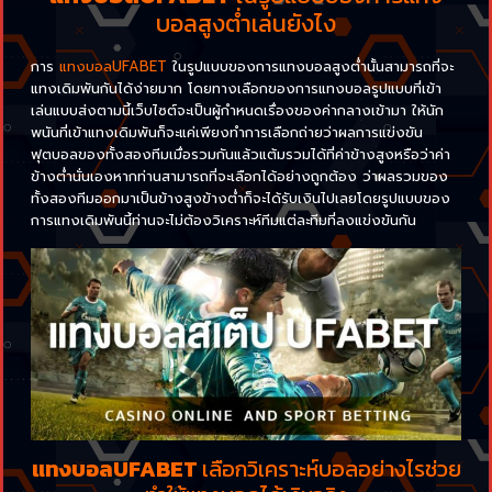
บอลสูงต่ำเล่นยังไง
การ
แทงบอล
UFABET
ในรูปแบบของการแทงบอลสูงต่ำนั้นสามารถที่จะ
แทงเดิมพันกันได้ง่ายมาก โดยทางเลือกของการแทงบอลรูปแบบที่เข้า
เล่นแบบส่งตามนี้เว็บไซต์จะเป็นผู้กำหนดเรื่องของค่ากลางเข้ามา ให้นัก
พนันที่เข้าแทงเดิมพันก็จะแค่เพียงทำการเลือกถ่ายว่าผลการแข่งขัน
ฟุตบอลของทั้งสองทีมเมื่อรวมกันแล้วแต้มรวมได้ที่ค่าข้างสูงหรือว่าค่า
ข้างต่ำนั่นเองหากท่านสามารถที่จะเลือกได้อย่างถูกต้อง ว่าผลรวมของ
ทั้งสองทีมออกมาเป็นข้างสูงข้างต่ำก็จะได้รับเงินไปเลยโดยรูปแบบของ
การแทงเดิมพันนี้ท่านจะไม่ต้องวิเคราะห์ทีมแต่ละทีมที่ลงแข่งขันกัน
แทงบอล
UFABET
เลือกวิเคราะห์บอลอย่างไรช่วย