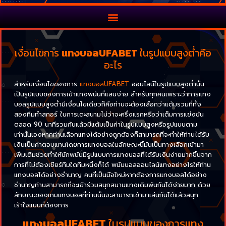
เงื่อนไขการ
แทงบอล
UFABET
ในรูปแบบสูงต่ำคือ
อะไร
สำหรับเงื่อนไขของการ
แทงบอล
UFABET
ออนไลน์ในรูปแบบสูงต่ำนั้น
เป็นรูปแบบของการเข้าแทงพนันที่แสนง่าย สำหรับทุกคนเพราะว่าการแทง
บอลรูปแบบสูงต่ำมีเงื่อนไขเดียวก็คือท่านจะต้องเลือกว่าแต้มรวมที่ทั้ง
สองทีมทำสกอร์ ในการเตะสนามไม่ว่าจะครึ่งแรกหรือว่าเต็มการแข่งขัน
ตลอด 90 นาทีรวมกันแล้วมีแต้มเป็นค่าในรูปแบบสูงหรือรูปแบบตาม
เท่านั้นเองหากท่านเลือกแทงได้อย่างถูกต้องก็สามารถที่จะทำให้ท่านได้รับ
เงินเป็นค่าตอบแทนโดยการแทงบอลในลักษณะนี้มันเป็นทางเลือกเข้ามา
เพิ่มเติมช่วยทำให้นักพนันมีรูปแบบการแทงบอลที่ได้รับเงินง่ายมากขึ้นจาก
การที่ไม่ต้องเชียร์ทีมใดทีมหนึ่งก็ได้
พนันบอลออนไลน์แทงอย่างไรให้ท่าน
แทงบอลได้อย่างชำนาญ
คนที่เป็นมือใหม่หากต้องการแทงบอลได้อย่าง
ชำนาญท่านสามารถที่จะเข้าร่วมสนุกสนานแทงเดิมพันกันได้ง่ายมาก ด้วย
ลักษณะของเกมแทงบอลที่ท่านนั้นจะสามารถเข้ามาเล่นกันได้แล้วสนุก
เร้าใจแบบที่ต้องการ
แทงบอล
UFABET
ในรูปแบบของการแทง