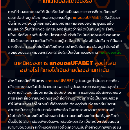
ทำให้แทงบอลได้เงินจริง
การที่ท่านจะแทงบอลได้เงินจริงนั้นก็จะเป็นผลมาจากการที่ท่านวิเคราะห์
บอลได้อย่างถูกต้อง ครอบคลุมครบที่สุด
แทงบอล
UFABET
ปัจจัยแรก
นั้นที่ท่านจะต้องดูก็คือการเป็นทีมเหย้าและทีมเยือนของทีมฟุตบอลซึ่ง
แน่นอนว่าเว็บที่ให้แทงจะมีการบอกอยู่แล้วว่าทีมใดเป็นทีมเหย้าหรือทีม
เยือน อีกทั้งบางเว็บไซต์จะมีการบอกไปว่าทีมใดเป็นทีมต่อและทีมรองหาก
ไม่มีเรื่องของความเป็นเจ้าบ้านและผู้มาเยือนเกี่ยวข้องปัจจัยอื่น ๆ ที่มีผลอ
ย่างยิ่งต่อการแข่งขันนั้นก็คือเป้าหมายสำหรับชัยชนะจะต้องดูว่าในหน้าที่
ลงแข่งขันแต่ละทีมชนะแล้วจะได้สิ่งใดเป็นเป็นการตอบแทน
ทีเด็ดบอลเต็ง
เทคนิคของการ
แทงบอล
UFABET
สูงต่ำเล่น
อย่างไรให้แทงได้เงินง่ายต้องอ่านเท่านั้น
สำหรับเทคนิคที่ดีในการ
แทงบอล
UFABET
รูปแบบสูงต่ำนั้นสามารถที่จะ
เข้ามาแทงบอลกันได้ไม่ยากเลย เพราะว่ารูปแบบของการแทงบอลสูงต่ำ
เมื่อทานข้าวเล่นเสี่ยงทายเดิมพันมันง่ายมาก การแทงบอลในลักษณะของ
การเลือกเสี่ยงทายของเกมสูงต่ำสิ่งที่ท่านจะต้องทำเพื่อเป็นเทคนิคช่วย
ทำให้ท่านแทงแล้วได้เงินนั่นก็คือการที่จะต้องดูว่าทีมทั้งสองทีมมีความ
สามารถในการทำแต้มมากน้อยเพียงใด ในค่ากลางเพราะว่าค่ากลางที่
เว็บไซต์กำหนดจะเป็นตัวบ่งบอกว่าโอกาสแต่ละทีมจะทำแต้มได้สูงหรือต่ำ
นั้นเป็นไปได้มากน้อยเพียงใดเพราะส่วนใหญ่แล้ว เว็บไซต์จะใช้เซียนบอล
เข้ามาช่วยวิเคราะห์กำหนดค่ากลางจึงมีความแม่นยำอย่างมากเพราะเซียน