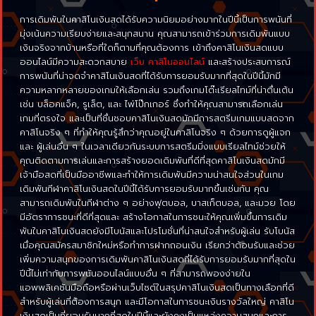
การเดิมพันในคาสิโนเงินสดได้รับความนิยมอย่างมากในปีนี้เป็นการพนันที่
มุ่งเน้นความเรียบง่ายและสนุกสนาน คุณสามารถเข้าร่วมการเดิมพันแบบ
เงินจริงจากบ้านหรือที่ใดก็ตามที่คุณต้องการ เข้าถึงคาสิโนเงินสดแบบ
ออนไลน์มีความสะดวกสบาย
เว็บ คาสิโนออนไลน์
และสร้างประสบการณ์
การพนันที่น่าจดจำคาสิโนเงินสดที่ได้รับการยอมรับมากที่สุดในปีนี้มักมี
ความหลากหลายของเกมให้เลือกเล่น รวมถึงเกมโต๊ะเรียลไทม์ที่น่าตื่นเต้น
เช่น บล็อคแจ็ค, รูเล็ต, และ ไพ่โป๊กเกอร์ ซึ่งทำให้คุณสามารถเลือกเล่น
เกมที่ตรงใจ และเป็นที่ชื่นชอบคาสิโนเงินสดมักมีการสตรีมเกมแบบสดจาก
คาสิโนจริง ๆ ที่ทำให้คุณรู้สึกว่าคุณอยู่ในคาสิโนจริง ๆ ด้วยการดูผู้แจก
และ ผู้เล่นอื่น ๆ ในเวลาเดียวกันระบบการสตรีมมิ่งแบบเรียลไทม์ช่วยให้
คุณติดตามการเล่นและการสร้างยอดเดิมพันที่ดีที่สุดคาสิโนเงินสดมักมี
เจ้ามือสดที่เป็นมืออาชีพและทำให้การเดิมพันมีความน่าสนใจส่วนในเกม
เดิมพันกีฬาคาสิโนเงินสดในปีนี้ได้รับการยอมรับมากขึ้นเช่นกัน คุณ
สามารถเดิมพันในกีฬาต่าง ๆ อย่างฟุตบอล, บาสเก็ตบอล, และมวย โดย
มีอัตราการชนะที่ดีที่สุดและ สร้างโอกาสในการชนะให้คุณเพิ่มขึ้นการเดิม
พันในคาสิโนเงินสดยังมีโบนัสและโปรโมชั่นที่น่าสนใจสำหรับผู้เล่น รับโบนัส
เมื่อคุณสมัครสมาชิกใหม่หรือทำการฝากถอนเงิน เรียกว่าต้อนรับและช่วย
เพิ่มความสนุกของการเดิมพันคาสิโนเงินสดที่ได้รับการยอมรับมากที่สุดใน
ปีนี้ไม่เท่ากับการพนันออนไลน์แบบอื่น ๆ ที่สามารถพองง่ายใน
แอพพลิเคชันมือถือหรือผ่านเว็บไซต์ในสรุปคาสิโนเงินสดเป็นทางเลือกที่ดี
สำหรับผู้เล่นที่ต้องการสนุก และมีโอกาสในการชนะเงินรางวัลใหญ่ คาสิโน
เงินสดเป็นที่ยอมรับมากที่สุดในปีนี้และยังคงเป็นแหล่งความสนุกและการ