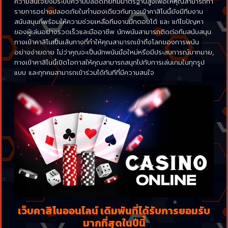
ความสนใจยังมีระบบความปลอดภัยที่มีมาตรฐานสูงเพื่อให้คุณสามารถทำ
รายการอย่างปลอดภัยในทำนองเดียวกันทางเข้าคาสิโนนี้ยังมีทีมงาน
สนับสนุนที่พร้อมให้ความช่วยเหลือทีมงานมักตอบโต้ และ แก้ไขปัญหา
ของผู้เล่นอย่างรวดเร็วและมืออาชีพ นักพนันสามารถติดต่อทีมสนับสนุน
ทางเข้าคาสิโนเป็นเส้นทางที่ทำให้คุณสามารถเข้าถึงโลกของการพนัน
อย่างง่ายดาย ไม่ว่าคุณจะเป็นนักพนันมือใหม่หรือมีประสบการณ์มากมาย,
ทางเข้าคาสิโนนี้เปิดโอกาสให้คุณสามารถสนุกไปกับการเล่นเกมในทุกรูป
แบบ และทุกคนสามารถเข้าร่วมได้ทันทีที่มีความสนใจ
เว็บคาสิโนออนไลน์ เดิมพันที่ได้รับการยอมรับ
มากที่สุดในปีนี้