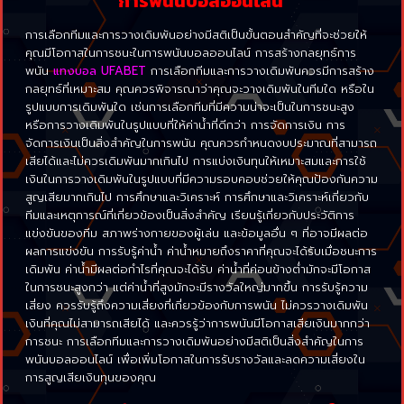
การพนันบอลออนไลน์
การเลือกทีมและการวางเดิมพันอย่างมีสติเป็นขั้นตอนสำคัญที่จะช่วยให้
คุณมีโอกาสในการชนะในการพนันบอลออนไลน์ การสร้างกลยุทธ์การ
พนัน
แทงบอล UFABET
การเลือกทีมและการวางเดิมพันควรมีการสร้าง
กลยุทธ์ที่เหมาะสม คุณควรพิจารณาว่าคุณจะวางเดิมพันในทีมใด หรือใน
รูปแบบการเดิมพันใด เช่นการเลือกทีมที่มีความน่าจะเป็นในการชนะสูง
หรือการวางเดิมพันในรูปแบบที่ให้ค่าน้ำที่ดีกว่า การจัดการเงิน การ
จัดการเงินเป็นสิ่งสำคัญในการพนัน คุณควรกำหนดงบประมาณที่สามารถ
เสียได้และไม่ควรเดิมพันมากเกินไป การแบ่งเงินทุนให้เหมาะสมและการใช้
เงินในการวางเดิมพันในรูปแบบที่มีความรอบคอบช่วยให้คุณป้องกันความ
สูญเสียมากเกินไป การศึกษาและวิเคราะห์ การศึกษาและวิเคราะห์เกี่ยวกับ
ทีมและเหตุการณ์ที่เกี่ยวข้องเป็นสิ่งสำคัญ เรียนรู้เกี่ยวกับประวัติการ
แข่งขันของทีม สภาพร่างกายของผู้เล่น และข้อมูลอื่น ๆ ที่อาจมีผลต่อ
ผลการแข่งขัน การรับรู้ค่าน้ำ ค่าน้ำหมายถึงราคาที่คุณจะได้รับเมื่อชนะการ
เดิมพัน ค่าน้ำมีผลต่อกำไรที่คุณจะได้รับ ค่าน้ำที่ค่อนข้างต่ำมักจะมีโอกาส
ในการชนะสูงกว่า แต่ค่าน้ำที่สูงมักจะมีรางวัลใหญ่มากขึ้น การรับรู้ความ
เสี่ยง ควรรับรู้ถึงความเสี่ยงที่เกี่ยวข้องกับการพนัน ไม่ควรวางเดิมพัน
เงินที่คุณไม่สามารถเสียได้ และควรรู้ว่าการพนันมีโอกาสเสียเงินมากกว่า
การชนะ การเลือกทีมและการวางเดิมพันอย่างมีสติเป็นสิ่งสำคัญในการ
พนันบอลออนไลน์ เพื่อเพิ่มโอกาสในการรับรางวัลและลดความเสี่ยงใน
การสูญเสียเงินทุนของคุณ