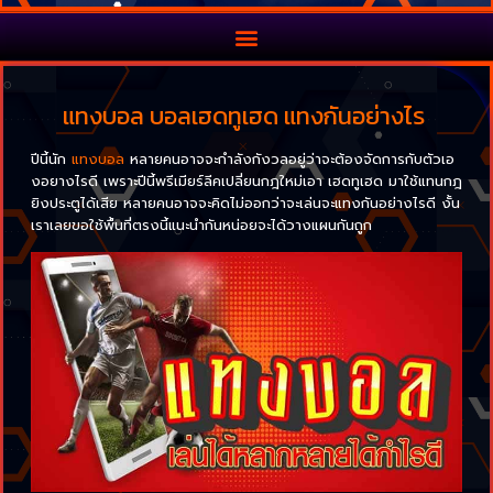
แทงบอล
บอลเฮดทูเฮด แทงกันอย่างไร
ปีนี้นัก
แทงบอล
หลายคนอาจจะกำลังกังวลอยู่ว่าจะต้องจัดการกับตัวเอ
งอยางไรดี เพราะปีนี้พรีเมียร์ลีคเปลี่ยนกฎใหม่เอา เฮดทูเฮด มาใช้แทนกฎ
ยิงประตูได้เสีย หลายคนอาจจะคิดไม่ออกว่าจะเล่นจะแทงกันอย่างไรดี งั้น
เราเลยขอใช้พื้นที่ตรงนี้แนะนำกันหน่อยจะได้วางแผนกันถูก