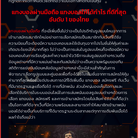
กฎกติกาที่ได้กำหนดไว้แต่ก็ถือว่าเป็นโอกาสที่ดีกับเงินทุน
แทงบอลผ่านมือถือ แทงบอลให้ได้กําไร ที่ดีที่สุด
อันดับ 1 ของไทย
แทงบอลผ่านมือถือ
ที่จะมีเพิ่มขึ้นไม่ว่าจะเป็นโปรดีๆในรูปแบบไหนจากการ
เข้ามาสมัครสมาชิกใหม่อย่างการเลือกสมัครเป็นสมาชิกกับเว็บที่ได้รับ
ความนิยมก็จะต้องมีความรอบคอบและใช้เงินทุนจากโปรโมชั่นให้คุ้มค่าและ
เกิดประโยชน์ให้มากที่สุด ไม่ว่าจะเป็นการเล่นในรูปแบบไหนก็จะต้องมีความ
รอบคอบในการเรียนรู้และทำความเข้าใจวิธีการเล่นรูปแบบต่างๆรวมถึง
ข้อมูลต่างๆที่มีความแม่นยำและทันสมัยไม่ว่าจะเป็นความพร้อมของทีม
สถิติการแข่งขันย้อนหลังข้อมูลต่างๆเหล่านี้จะมีส่วนสำคัญในการ
พิจารณาเลือกรูปแบบและคู่บอลเพื่อที่จะได้ใช้โปรโมชั่นจากการสมัครให้คุ้ม
ค่ามากที่สุดหรือแม้แต่ประสบการณ์ที่ได้เพิ่มขึ้น แทงบอล สมัครฟรี กับเว็บ
ที่มีมาตรฐานและเชื่อถือได้ การที่นักพนัน
ส่วนใหญ่มองเห็นโอกาสและ
เลือกใช้บริการในระบบออนไลน์ในการเล่นพนันบอลรูปแบบต่างๆด้วยการ
เลือก แทงบอล สมัครฟรี และการเข้ามาสมัครโดยไม่เสียค่าใช้จ่ายก็ถือว่า
เป็นโอกาสที่ดีจากเว็บที่มีความพร้อมและสามารถทำให้สมาชิกเข้ามาพนัน
บอลได้ง่ายขึ้นกับบริการที่ได้มาตรฐานระดับสากลแต่ทุกการเดิมพันเมื่อได้
ผลกำไรถึงแม้ว่า