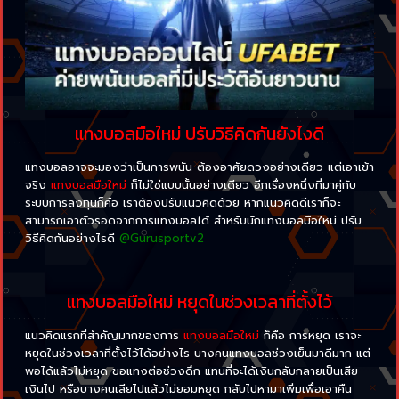
แทงบอลมือใหม่ ปรับวิธีคิดกันยังไงดี
แทงบอลอาจจะมองว่าเป็นการพนัน ต้องอาศัยดวงอย่างเดียว แต่เอาเข้า
จริง
แทงบอลมือใหม่
ก็ไม่ใช่แบบนั้นอย่างเดียว อีกเรื่องหนึ่งที่มาคู่กับ
ระบบการลงทุนก็คือ เราต้องปรับแนวคิดด้วย หากแนวคิดดีเราก็จะ
สามารถเอาตัวรอดจากการแทงบอลได้ สำหรับนักแทงบอลมือใหม่ ปรับ
วิธีคิดกันอย่างไรดี
@Gurusportv2
แทงบอลมือใหม่ หยุดในช่วงเวลาที่ตั้งไว้
แนวคิดแรกที่สำคัญมากของการ
แทงบอลมือใหม่
ก็คือ การหยุด เราจะ
หยุดในช่วงเวลาที่ตั้งไว้ได้อย่างไร บางคนแทงบอลช่วงเย็นมาดีมาก แต่
พอได้แล้วไม่หยุด ขอแทงต่อช่วงดึก แทนที่จะได้เงินกลับกลายเป็นเสีย
เงินไป หรือบางคนเสียไปแล้วไม่ยอมหยุด กลับไปหามาเพิ่มเพื่อเอาคืน