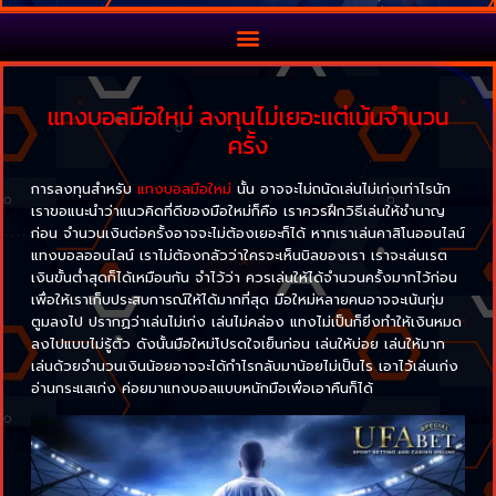
แทงบอลมือใหม่ ลงทุนไม่เยอะแต่เน้นจำนวน
ครั้ง
การลงทุนสำหรับ
แทงบอลมือใหม่
นั้น อาจจะไม่ถนัดเล่นไม่เก่งเท่าไรนัก
เราขอแนะนำว่าแนวคิดที่ดีของมือใหม่ก็คือ เราควรฝึกวิธีเล่นให้ชำนาญ
ก่อน จำนวนเงินต่อครั้งอาจจะไม่ต้องเยอะก็ได้ หากเราเล่นคาสิโนออนไลน์
แทงบอลออนไลน์ เราไม่ต้องกลัวว่าใครจะเห็นบิลของเรา เราจะเล่นเรต
เงินขั้นต่ำสุดก็ได้เหมือนกัน จำไว้ว่า ควรเล่นให้ได้จำนวนครั้งมากไว้ก่อน
เพื่อให้เราเก็บประสบการณ์ให้ได้มากที่สุด มือใหม่หลายคนอาจจะเน้นทุ่ม
ตูมลงไป ปรากฏว่าเล่นไม่เก่ง เล่นไม่คล่อง แทงไม่เป็นก็ยิ่งทำให้เงินหมด
ลงไปแบบไม่รู้ตัว ดังนั้นมือใหม่โปรดใจเย็นก่อน เล่นให้บ่อย เล่นให้มาก
เล่นด้วยจำนวนเงินน้อยอาจจะได้กำไรกลับมาน้อยไม่เป็นไร เอาไว้เล่นเก่ง
อ่านกระแสเก่ง ค่อยมาแทงบอลแบบหนักมือเพื่อเอาคืนก็ได้