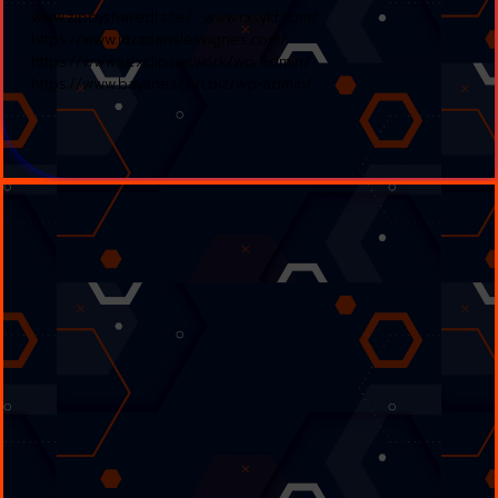
www.zippysharedl.site/
www.rxsykf.com/
https://www.jazzdanslesvignes.com/
https://www.sexclip.network/wp-admin/
https://www.bayanescort.biz/wp-admin/