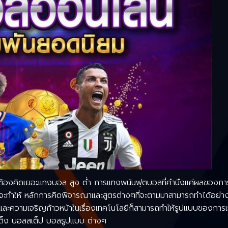
่ต้องคิดเยอะแทงบอล สูง ต่ำ การแทงพนันฟุตบอลที่คำนึงแค่ผลของการแข
นั้นจะทำให้ หลักการคิดพิจารณาและสูตรต่างๆที่จะตามมาสามารถทำได้อย่
ละความเจริญก้าวหน้าในเรื่องเทคโนโลยีก็สามารถทำให้รูปแบบของการ
เต็ง บอลสเต็ป บอลรูปแบบ ต่างๆ