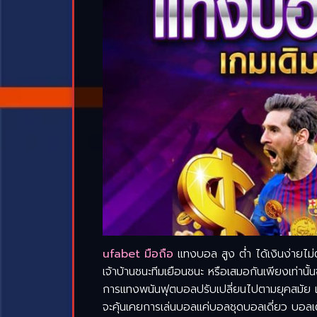
ufabet มือถือ
แทงบอล สูง ต่ำ ได้เงินง่ายไม
เจ้าบ้านชนะทีมเยือนชนะ หรือเสมอกันเพียงเท่า
การแทงพนันฟุตบอลปรับเปลี่ยนไปตามยุคสมัย แ
จะคุ้นเคยการเล่นบอลแค่บอลชุดบอลเดี่ยว บอล