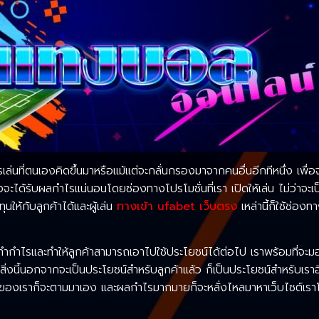
ล่นที่ตนเองคิดขึ้นมาหรือแม้แต่จะกลั่นกรองมาจากคนอื่นอีกทีหนึ่ง เพื่
ได้รับผลกำไรแน่นอนโดยช่องทางโปรโมชั่นที่เรา เปิดให้เล่น ไม่ว่าจะเป
นให้กับลูกค้าได้และผู้เล่น
ทางเข้า ufabet เว็บตรง
เหล่านี้ก็ใช้ช่อง
ำกำไรและทำให้ลูกค้าสามารถเอาไปใช้ประโยชน์ได้ต่อไป เราพร้อมที่จะมอบ
ิ่งนี้นอกจากจะเป็นประโยชน์สำหรับลูกค้าแล้ว ก็เป็นประโยชน์สำหรับเราอ
ต์ของเราก็จะตามมาเอง และผลกำไรมากมายก็จะหลั่งไหลมาหาเว็บไซต์เรา