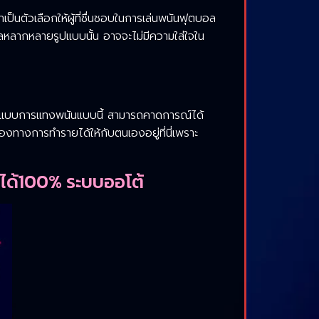
ป็นตัวเลือกให้ผู้ที่ชื่นชอบในการเล่นพนันฟุตบอล
อลหลากหลายรูปแบบนั้น อาจจะไม่มีความใส่ใจใน
้รูปแบบการแทงพนันแบบนี้ สามารถคาดการณ์ได้
นช่องทางการทำรายได้ให้กับตนเองอยู่ที่นี่เพราะ
ได้100% ระบบออโต้