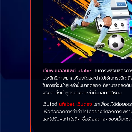
เว็บพนันออนไลน์ ufabet
ในการพิสูจน์สูตรการเ
ประสิทธิภาพมากเพียงใดและนำไปใช้ในกรณีใดถึงจะ
ในการที่จะนำสู่เหล่านั้นมาทดลอง ก็สามารถลดต้นทุ
จริงๆ จึงนำสูตรต่างๆเหล่านั้นมอบไว้ให้กับ
เว็บไซต์
ufabet เว็บตรง
เราเพื่อจะได้ต่อยอดท
เพื่อต่อยอดการทำกำไรได้อย่างที่ต้องการเพราะส
และได้รับผลกำไรดีๆ ชื่อเสียงต่างๆของเว็บไซ